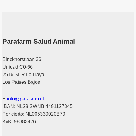
Parafarm Salud Animal
Binckhorstlaan 36
Unidad C0-66
2516 SER La Haya
Los Países Bajos
E
info@parafarm.nl
IBAN: NL29 SWNB 4491127345
Por cierto: NL005330020B79
KvK: 98383426