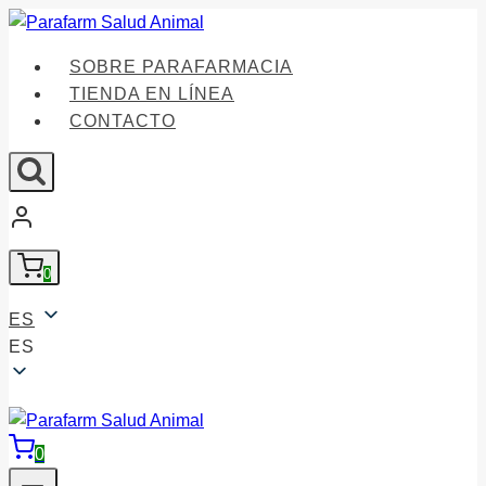
Saltar
al
SOBRE PARAFARMACIA
contenido
TIENDA EN LÍNEA
CONTACTO
0
ES
ES
0