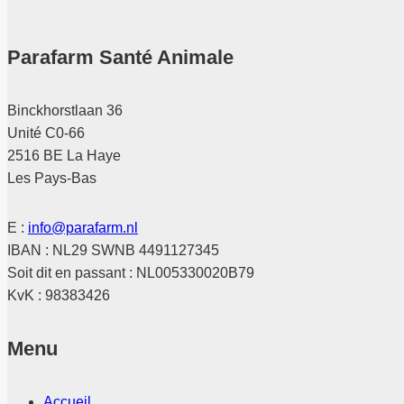
Parafarm Santé Animale
Binckhorstlaan 36
Unité C0-66
2516 BE La Haye
Les Pays-Bas
E :
info@parafarm.nl
IBAN : NL29 SWNB 4491127345
Soit dit en passant : NL005330020B79
KvK : 98383426
Menu
Accueil