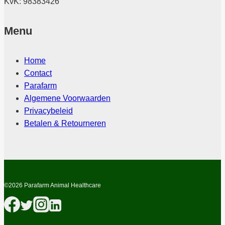
KvK: 98383426
Menu
Home
Contact
Parafarm
Algemene Voorwaarden
Privacybeleid
Betalen & Retourneren
©2026 Parafarm Animal Healthcare