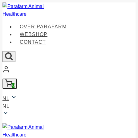
Doorgaan
naar
inhoud
OVER PARAFARM
WEBSHOP
CONTACT
0
NL
NL