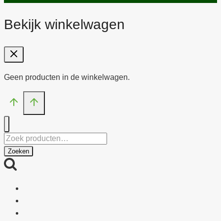
Bekijk winkelwagen
Geen producten in de winkelwagen.
Zoeken
naar:
Zoeken
OVER PARAFARM
WEBSHOP
MIJN ACCOUNT