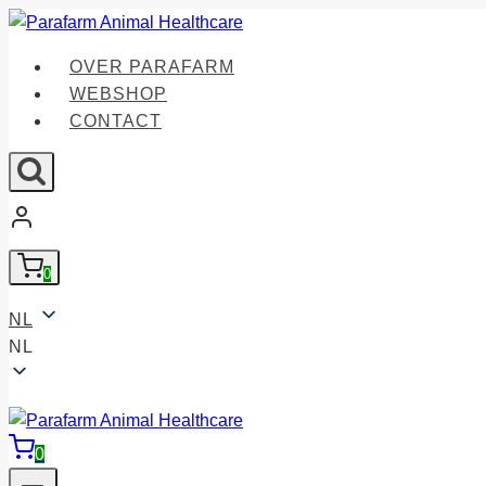
Doorgaan
naar
OVER PARAFARM
inhoud
WEBSHOP
CONTACT
0
NL
NL
0