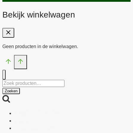
Bekijk winkelwagen
Geen producten in de winkelwagen.
Zoeken
naar:
Zoeken
OVER PARAFARM
WEBSHOP
MIJN ACCOUNT