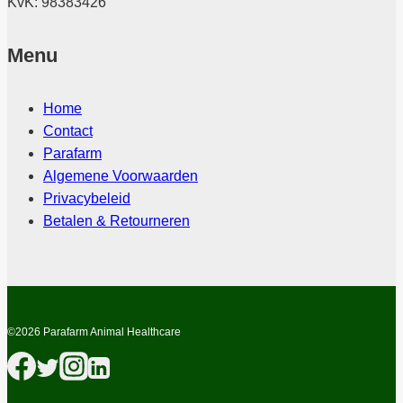
KvK: 98383426
Menu
Home
Contact
Parafarm
Algemene Voorwaarden
Privacybeleid
Betalen & Retourneren
©2026 Parafarm Animal Healthcare