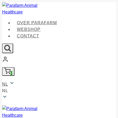
Doorgaan
naar
inhoud
OVER PARAFARM
WEBSHOP
CONTACT
0
NL
NL